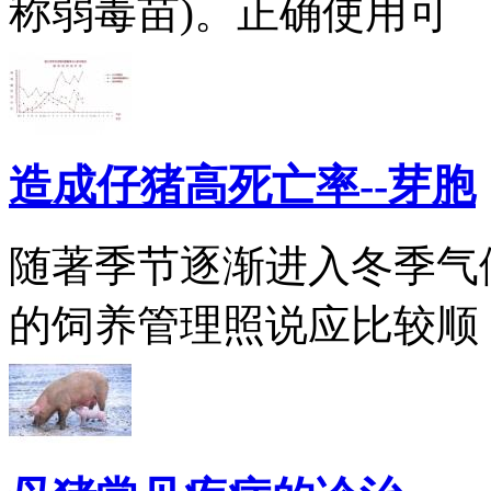
称弱毒苗)。正确使用可
造成仔猪高死亡率--芽胞
随著季节逐渐进入冬季气
的饲养管理照说应比较顺