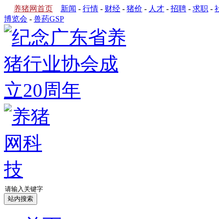
养猪网首页
新闻
-
行情
-
财经
-
猪价
-
人才
-
招聘
-
求职
-
博览会
-
兽药GSP