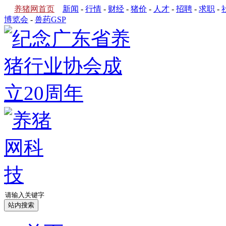
养猪网首页
新闻
-
行情
-
财经
-
猪价
-
人才
-
招聘
-
求职
-
博览会
-
兽药GSP