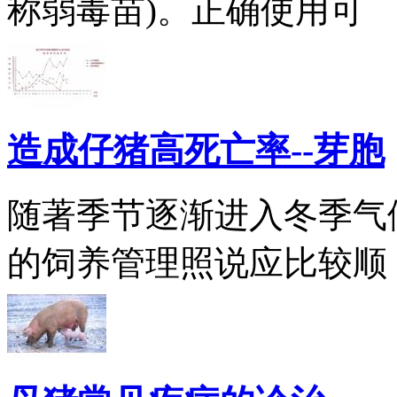
称弱毒苗)。正确使用可
造成仔猪高死亡率--芽胞
随著季节逐渐进入冬季气
的饲养管理照说应比较顺