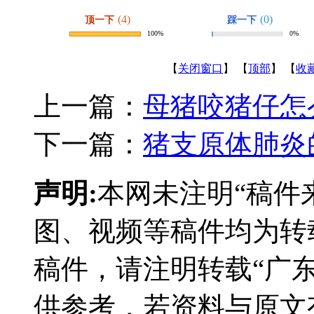
(4)
(0)
顶一下
踩一下
100%
0%
【
关闭窗口
】 【
顶部
】 【
收
上一篇：
母猪咬猪仔怎
下一篇：
猪支原体肺炎
声明:
本网未注明“稿件
图、视频等稿件均为转
稿件，请注明转载“广
供参考，若资料与原文