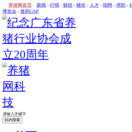
养猪网首页
新闻
-
行情
-
财经
-
猪价
-
人才
-
招聘
-
求职
-
博览会
-
兽药GSP