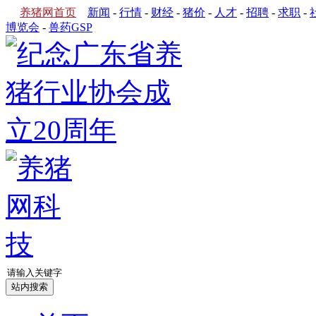
养猪网首页
新闻
-
行情
-
财经
-
猪价
-
人才
-
招聘
-
求职
-
博览会
-
兽药GSP