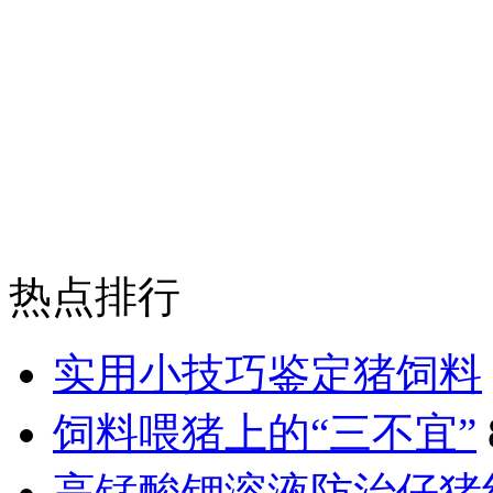
热点排行
实用小技巧鉴定猪饲料
饲料喂猪上的“三不宜”
高锰酸钾溶液防治仔猪