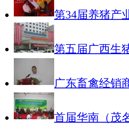
第34届养猪产
第五届广西生
广东畜禽经销
首届华南（茂