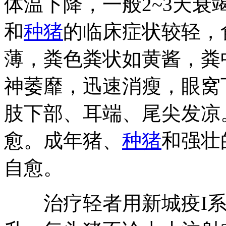
体温下降，一般2~3天
和
种猪
的临床症状较轻，
薄，粪色粪状如黄酱，粪
神萎靡，迅速消瘦，眼窝
肢下部、耳端、尾尖发凉
愈。成年猪、
种猪
和强壮
自愈。
治疗轻者用新城疫I系苗