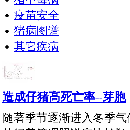
疫苗安全
猪病图谱
其它疾病
造成仔猪高死亡率--芽胞
随著季节逐渐进入冬季气