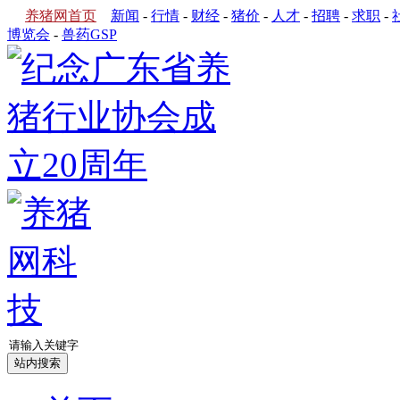
养猪网首页
新闻
-
行情
-
财经
-
猪价
-
人才
-
招聘
-
求职
-
博览会
-
兽药GSP